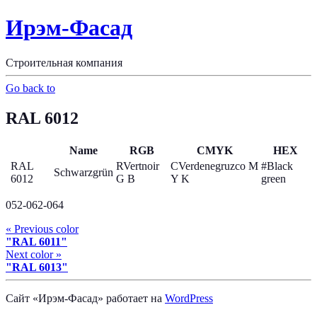
Ирэм-Фасад
Строительная компания
Go back to
RAL 6012
Name
RGB
CMYK
HEX
RAL
RVertnoir
CVerdenegruzco M
#Black
Schwarzgrün
6012
G B
Y K
green
052-062-064
« Previous color
"RAL 6011"
Next color »
"RAL 6013"
Сайт «Ирэм-Фасад» работает на
WordPress